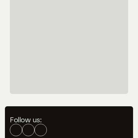
Mehr Direktbuchungen: 
Mit modernem Online 
Marketing nachhaltig 
erfolgreicher
Effizienter Hotelbetrieb 
mit der Websline All-in-
One Plattform
Daten als 
Entscheidungsbasis in 
der Hotellerie
Follow us: