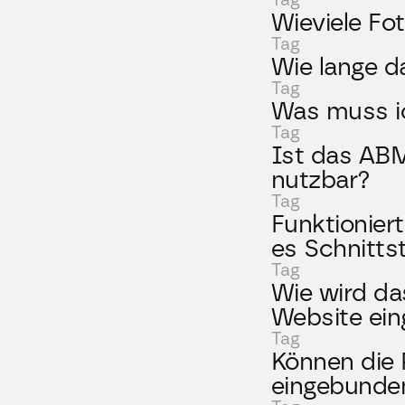
Wieviele F
Tag
Wie lange d
Tag
Was muss ic
Tag
Ist das AB
nutzbar?
Tag
Funktionier
es Schnitts
Tag
Wie wird das
Website ei
Tag
Können die 
eingebunde